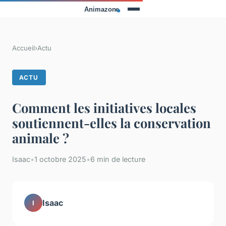
Accueil
›
Actu
ACTU
Comment les initiatives locales
soutiennent-elles la conservation
animale ?
Isaac
•
1 octobre 2025
•
6 min de lecture
Isaac
I